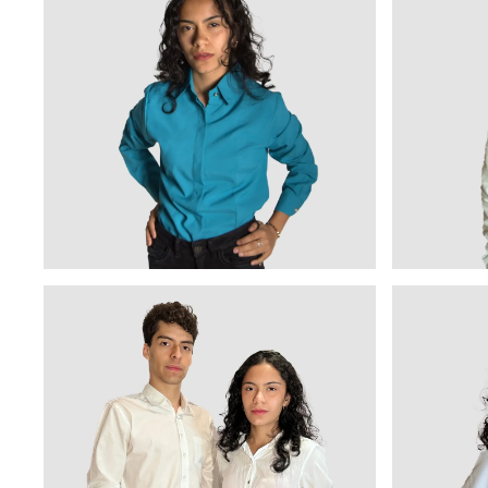
sitios web
proporcion
Cambios e
Nos reserv
momento y 
periódicam
Contacto
Si tiene p
ponerse en
en www.do
Gracias po