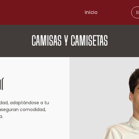
Inicio
CAMISAS Y CAMISETAS
Í
idad, adaptándose a tu
 aseguran comodidad,
a.