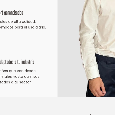
ort garantizados
les de alta calidad,
ómodos para el uso diario.
adaptados a tu industria
eños que van desde
ormales hasta camisas
tados a tu sector.
 de tratamiento de datos
 al cliente
nes J2, entendemos la importancia de proteger su privacida
cción es lo más importante para nosotros, queremos brinda