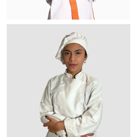
de los cambios.
Contacto
Si tiene preguntas o inquietudes sobre nuestra
política de privacidad, puede ponerse en
contacto con nosotros a través de nuestro
formulario de contacto en
www.dotacionesj2.com.co
Gracias por confiar en dotaciones J2.