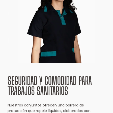
+57 310 237 8618
⁠servicioalcliente@dotacionesj2.com.co
Calle 127d # 52a-06 Prado
Veraniego, Bogotá
SEGURIDAD Y COMODIDAD PARA
TRABAJOS SANITARIOS
Nuestros conjuntos ofrecen una barrera de
protección que repele líquidos, elaborados con