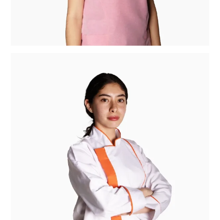
cuando sea necesario para procesar su pedido o
cumplir con las leyes y regulaciones aplicables.
Enlaces a otros sitios web
Nuestro sitio web puede contener enlaces a
otros sitios web que no están bajo nuestro
control. No somos responsables de las prácticas
de privacidad de estos sitios web y le
recomendamos que revise sus políticas de
privacidad antes de proporcionarles su
información personal.
Cambios en nuestra política de privacidad
Nos reservamos el derecho de actualizar esta
política de privacidad en cualquier momento y
sin previo aviso. Le recomendamos que revise
esta página periódicamente para estar al tanto